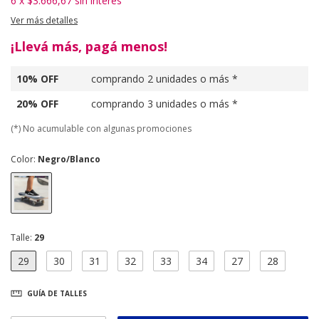
6
x
$3.666,67
sin interés
Ver más detalles
¡Llevá más, pagá menos!
10% OFF
comprando 2 unidades o más *
20% OFF
comprando 3 unidades o más *
(*) No acumulable con algunas promociones
Color:
Negro/Blanco
Talle:
29
29
30
31
32
33
34
27
28
GUÍA DE TALLES