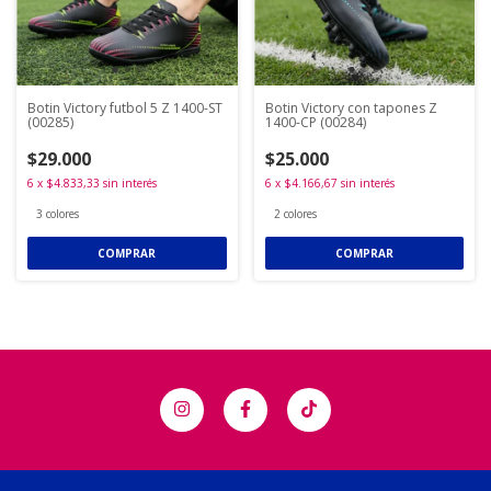
Botin Victory futbol 5 Z 1400-ST
Botin Victory con tapones Z
(00285)
1400-CP (00284)
$29.000
$25.000
6
x
$4.833,33
sin interés
6
x
$4.166,67
sin interés
3 colores
2 colores
COMPRAR
COMPRAR