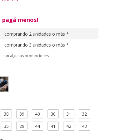
, pagá menos!
comprando 2 unidades o más *
comprando 3 unidades o más *
le con algunas promociones
38
39
40
30
31
32
35
29
44
41
42
43