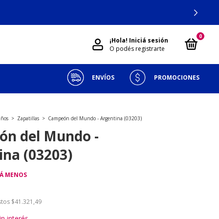
0
¡Hola!
Iniciá sesión
O podés registrarte
ENVÍOS
PROMOCIONES
iños
>
Zapatillas
>
Campeón del Mundo - Argentina (03203)
n del Mundo -
ina (03203)
GÁ MENOS
stos
$41.321,49
in interés