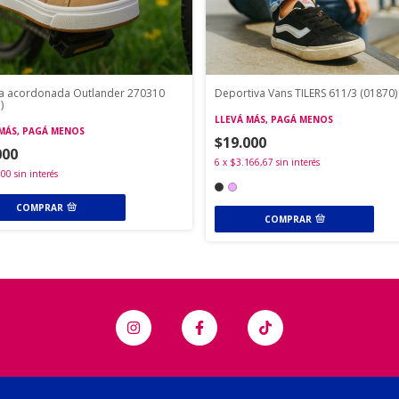
a acordonada Outlander 270310
Deportiva Vans TILERS 611/3 (01870)
)
LLEVÁ MÁS, PAGÁ MENOS
MÁS, PAGÁ MENOS
$19.000
000
6
x
$3.166,67
sin interés
500
sin interés
COMPRAR
COMPRAR