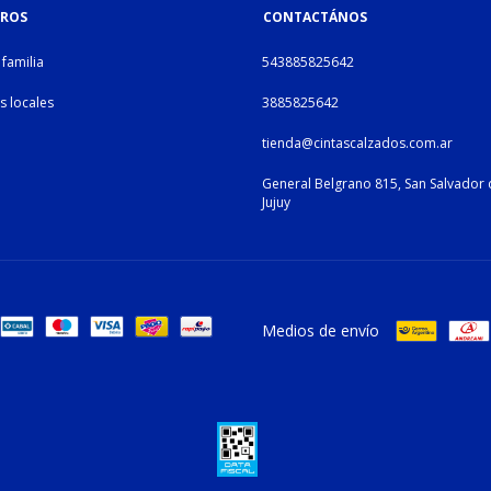
ROS
CONTACTÁNOS
familia
543885825642
s locales
3885825642
tienda@cintascalzados.com.ar
General Belgrano 815, San Salvador d
Jujuy
Medios de envío