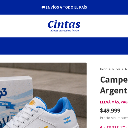
🚚 ENVÍOS A TODO EL PAÍS
Inicio
>
Niños
>
N
Campeó
Argent
LLEVÁ MÁS, PA
$49.999
Precio sin impue
6
x
$8.333,17
s