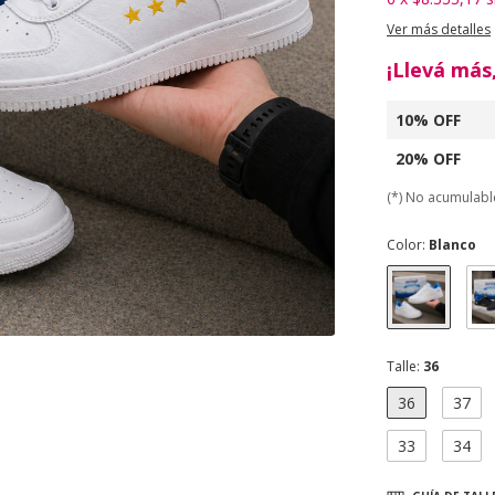
Ver más detalles
¡Llevá más
10% OFF
20% OFF
(*) No acumulab
Color:
Blanco
Talle:
36
36
37
33
34